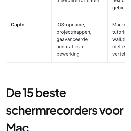
meerdere formaten
flexibili
gebied 
Capto
iOS-opname,
Mac-mak
projectmappen,
tutorials
geavanceerde
walkthr
annotaties +
met een 
bewerking
vertelstij
De 15 beste
schermrecorders voor
Mac