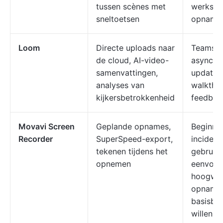
tussen scènes met
werkstr
sneltoetsen
opname
Loom
Directe uploads naar
Teams di
de cloud, AI-video-
asynchr
samenvattingen,
updates
analyses van
walkthr
kijkersbetrokkenheid
feedbac
Movavi Screen
Geplande opnames,
Beginner
Recorder
SuperSpeed-export,
incident
tekenen tijdens het
gebruike
opnemen
eenvoud
hoogwaa
opname
basisbe
willen