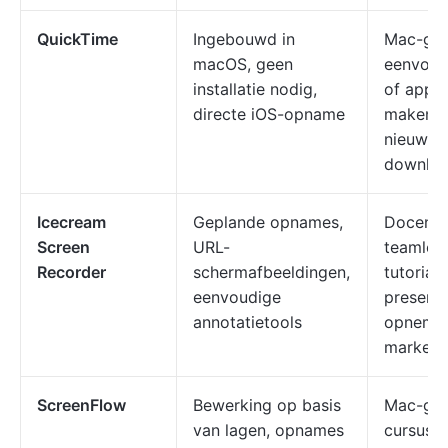
QuickTime
Ingebouwd in
Mac-geb
macOS, geen
eenvoud
installatie nodig,
of appa
directe iOS-opname
maken z
nieuwe 
downlo
Icecream
Geplande opnames,
Docente
Screen
URL-
teamleid
Recorder
schermafbeeldingen,
tutorials
eenvoudige
presenta
annotatietools
opnemen
markeer
ScreenFlow
Bewerking op basis
Mac-geb
van lagen, opnames
cursuss