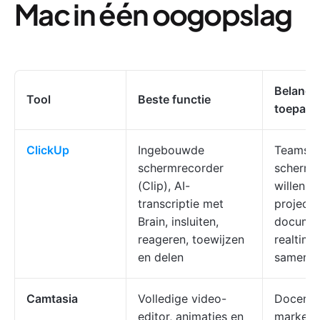
Mac in één oogopslag
Belangri
Tool
Beste functie
toepass
ClickUp
Ingebouwde
Teams d
schermrecorder
scherm
(Clip), AI-
willen k
transcriptie met
projectt
Brain, insluiten,
documen
reageren, toewijzen
realtime
en delen
samenwe
Camtasia
Volledige video-
Docente
editor, animaties en
markete