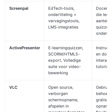
Screenpal
EdTech-tools,
Docenten
ondertiteling +
die les
vervagingstools,
aanteke
LMS-integraties
quizzen
ondertit
ActivePresenter
E-learningquizzen,
Instruct
SCORM/HTML5-
en doce
export, Volledige
interact
suite voor video-
tutorial
bewerking
VLC
Open source,
Gebruike
verborgen
behoeft
schermopname,
gratis, 
afspelen in
opname