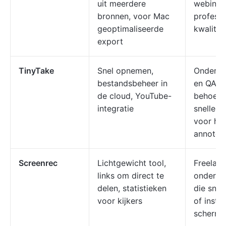
uit meerdere
webinar
bronnen, voor Mac
professi
geoptimaliseerde
kwalitei
export
TinyTake
Snel opnemen,
Onderst
bestandsbeheer in
en QA-t
de cloud, YouTube-
behoeft
integratie
snelle 
voor he
annoter
Screenrec
Lichtgewicht tool,
Freelanc
links om direct te
onderst
delen, statistieken
die snel
voor kijkers
of instru
scherm 