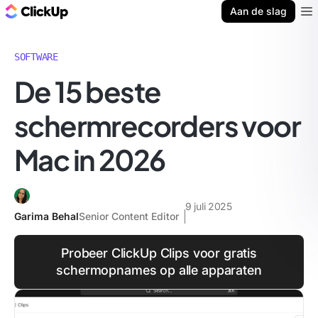
ClickUp Blog
Aan de slag
Ope
SOFTWARE
De 15 beste
schermrecorders voor
Mac in 2026
9 juli 2025
Garima Behal
Senior Content Editor
Probeer ClickUp Clips voor gratis
schermopnames op alle apparaten