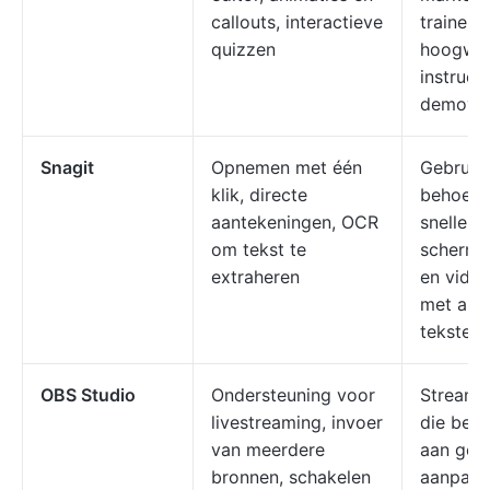
callouts, interactieve
trainers 
quizzen
hoogwaa
instructi
demovid
Snagit
Opnemen met één
Gebruike
klik, directe
behoeft
aantekeningen, OCR
snelle
om tekst te
scherma
extraheren
en vide
met anno
tekstext
OBS Studio
Ondersteuning voor
Streame
livestreaming, invoer
die beh
van meerdere
aan gea
bronnen, schakelen
aanpasb