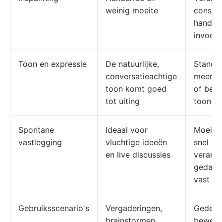
weinig moeite
consta
handma
invoer
Toon en expressie
De natuurlijke,
Standa
conversatieachtige
meer f
toon komt goed
of bew
tot uiting
toon
Spontane
Ideaal voor
Moeilij
vastlegging
vluchtige ideeën
snel
en live discussies
verand
gedach
vast te
Gebruiksscenario's
Vergaderingen,
Gedetai
brainstormen,
bewerk