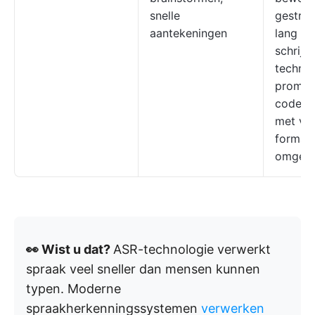
snelle
gestruc
aantekeningen
lang fo
schrijve
technis
prompt
code, 
met vee
format,
omgevi
👀 Wist u dat?
ASR-technologie verwerkt
spraak veel sneller dan mensen kunnen
typen. Moderne
spraakherkenningssystemen
verwerken