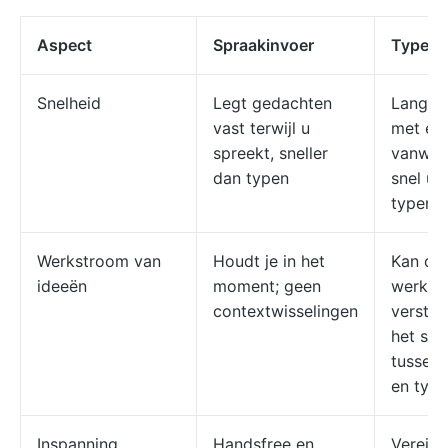
Aspect
Spraakinvoer
Typen
Snelheid
Legt gedachten
Langza
vast terwijl u
met een
spreekt, sneller
vanweg
dan typen
snel u 
typen
Werkstroom van
Houdt je in het
Kan de
ideeën
moment; geen
werkst
contextwisselingen
verstor
het sch
tussen
en typ
Inspanning
Handsfree en
Vereist