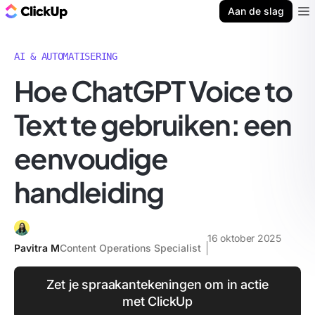
ClickUp Blog
Aan de slag
Ope
AI & AUTOMATISERING
Hoe ChatGPT Voice to
Text te gebruiken: een
eenvoudige
handleiding
16 oktober 2025
Pavitra M
Content Operations Specialist
Zet je spraakantekeningen om in actie
met ClickUp