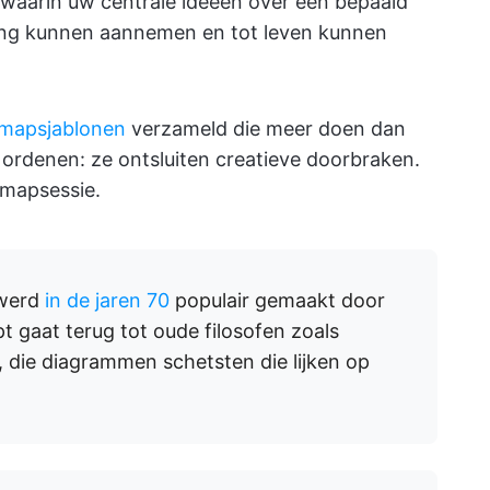
r waarin uw centrale ideeën over een bepaald
ing kunnen aannemen en tot leven kunnen
mapsjablonen
verzameld die meer doen dan
 ordenen: ze ontsluiten creatieve doorbraken.
dmapsessie.
 werd
in de jaren 70
populair gemaakt door
t gaat terug tot oude filosofen zoals
, die diagrammen schetsten die lijken op