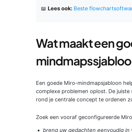
📖
Lees ook:
Beste flowchartsoftwar
Wat maakt een go
mindmapssjabloo
Een goede Miro-mindmapsjabloon helpt
complexe problemen oplost. De juiste s
rond je centrale concept te ordenen zo
Zoek een vooraf geconfigureerde Mir
breng uw gedachten eenvoudig in 