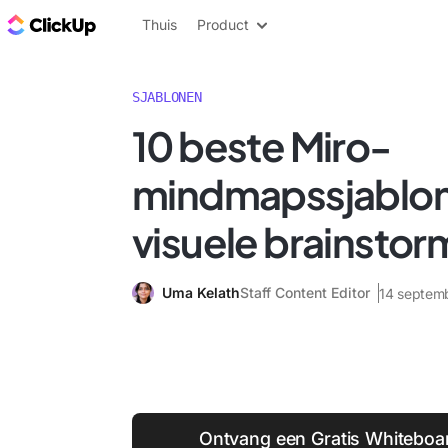
ClickUp Blog
Thuis
Product
SJABLONEN
10 beste Miro-
mindmapssjablon
visuele brainstor
Uma Kelath
Staff Content Editor
14 septem
Ontvang een Gratis Whiteboa