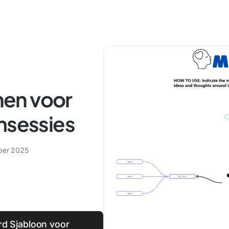
en voor
msessies
ber 2025
rd Sjabloon voor