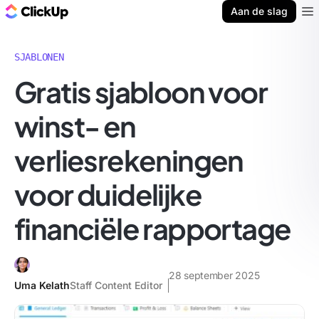
ClickUp Blog
Aan de slag
Ope
SJABLONEN
Gratis sjabloon voor
winst- en
verliesrekeningen
voor duidelijke
financiële rapportage
28 september 2025
Uma Kelath
Staff Content Editor