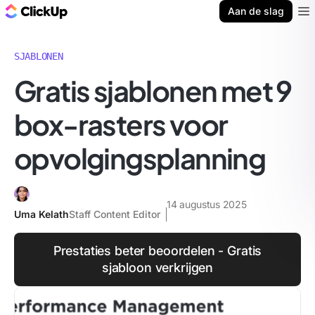
ClickUp Blog
Aan de slag
Ope
SJABLONEN
Gratis sjablonen met 9
box-rasters voor
opvolgingsplanning
14 augustus 2025
Uma Kelath
Staff Content Editor
Prestaties beter beoordelen - Gratis
sjabloon verkrijgen