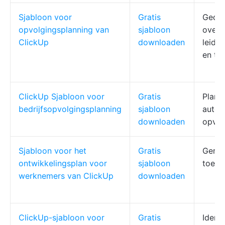
Sjabloon voor
Gratis
Gedet
opvolgingsplanning van
sjabloon
over
ClickUp
downloaden
leide
en ta
ClickUp Sjabloon voor
Gratis
Plann
bedrijfsopvolgingsplanning
sjabloon
autom
downloaden
opvol
Sjabloon voor het
Gratis
Geric
ontwikkelingsplan voor
sjabloon
toeko
werknemers van ClickUp
downloaden
ClickUp-sjabloon voor
Gratis
Identi