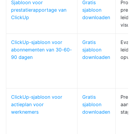
Sjabloon voor
Gratis
Proje
prestatierapportage van
sjabloon
prest
ClickUp
downloaden
leide
visual
ClickUp-sjabloon voor
Gratis
Evalu
abonnementen van 30-60-
sjabloon
leide
90 dagen
downloaden
opvol
ClickUp-sjabloon voor
Gratis
Prest
actieplan voor
sjabloon
aanpa
werknemers
downloaden
stapp