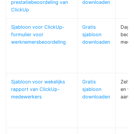
prestatiebeoordeling van
downloaden
ClickUp
Sjabloon voor ClickUp-
Gratis
Dagel
formulier voor
sjabloon
beoor
werknemersbeoordeling
downloaden
mede
Sjabloon voor wekelijks
Gratis
Zelfev
rapport van ClickUp-
sjabloon
en we
medewerkers
downloaden
aanp