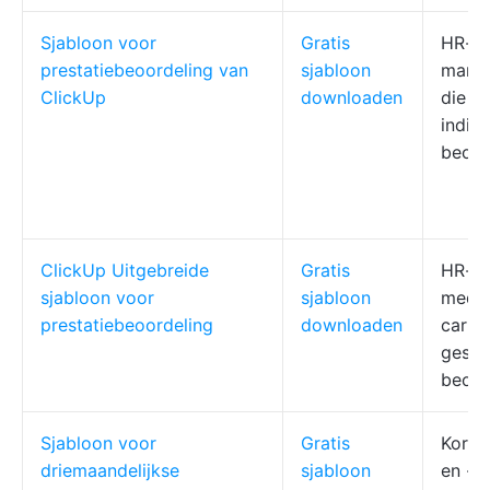
Sjabloon voor
Gratis
HR-pr
prestatiebeoordeling van
sjabloon
manag
ClickUp
downloaden
die d
indiv
beoor
ClickUp Uitgebreide
Gratis
HR-te
sjabloon voor
sjabloon
medew
prestatiebeoordeling
downloaden
carri
gestr
beoor
Sjabloon voor
Gratis
Korte
driemaandelijkse
sjabloon
en -p