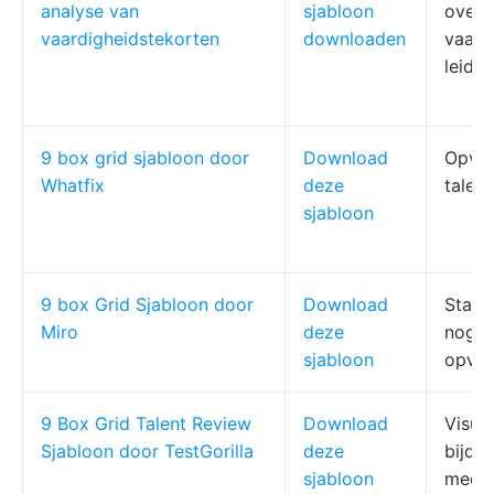
analyse van
sjabloon
overb
vaardigheidstekorten
downloaden
vaard
leide
9 box grid sjabloon door
Download
Opvol
Whatfix
deze
talen
sjabloon
9 box Grid Sjabloon door
Download
Start
Miro
deze
nog n
sjabloon
opvol
9 Box Grid Talent Review
Download
Visue
Sjabloon door TestGorilla
deze
bijdr
sjabloon
mede