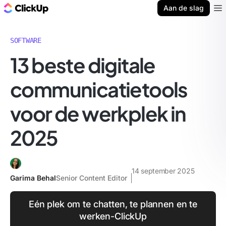
ClickUp Blog
Aan de slag
Ope
SOFTWARE
13 beste digitale
communicatietools
voor de werkplek in
2025
14 september 2025
Garima Behal
Senior Content Editor
Eén plek om te chatten, te plannen en te
werken-ClickUp