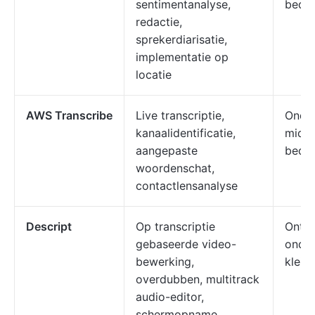
sentimentanalyse,
bedri
redactie,
sprekerdiarisatie,
implementatie op
locatie
AWS Transcribe
Live transcriptie,
Onde
kanaalidentificatie,
midde
aangepaste
bedri
woordenschat,
contactlensanalyse
Descript
Op transcriptie
Ontwi
gebaseerde video-
onder
bewerking,
klein
overdubben, multitrack
audio-editor,
schermopname