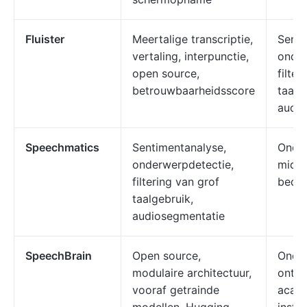
Fluister
Meertalige transcriptie,
Senti
vertaling, interpunctie,
onder
open source,
filter
betrouwbaarheidsscore
taalg
audio
Speechmatics
Sentimentanalyse,
Onde
onderwerpdetectie,
midde
filtering van grof
bedri
taalgebruik,
audiosegmentatie
SpeechBrain
Open source,
Onder
modulaire architectuur,
ontwi
vooraf getrainde
acad