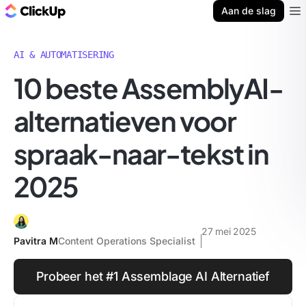
ClickUp Blog
Aan de slag
Ope
AI & AUTOMATISERING
10 beste AssemblyAI-
alternatieven voor
spraak-naar-tekst in
2025
27 mei 2025
Pavitra M
Content Operations Specialist
Probeer het #1 Assemblage AI Alternatief