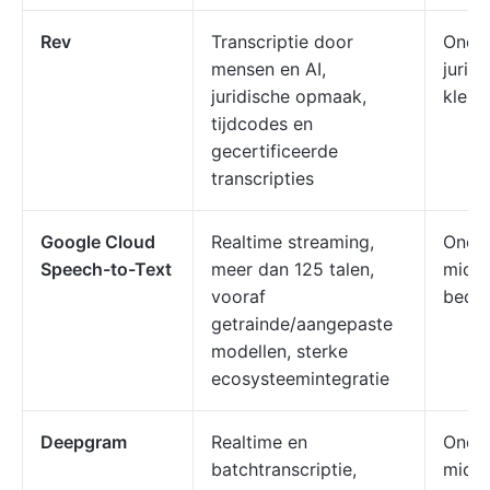
Rev
Transcriptie door
Onde
mensen en AI,
jurid
juridische opmaak,
klein
tijdcodes en
gecertificeerde
transcripties
Google Cloud
Realtime streaming,
Onde
Speech-to-Text
meer dan 125 talen,
midde
vooraf
bedri
getrainde/aangepaste
modellen, sterke
ecosysteemintegratie
Deepgram
Realtime en
Onde
batchtranscriptie,
midde