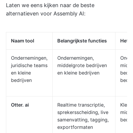
Laten we eens kijken naar de beste
alternatieven voor Assembly AI:
Naam tool
Belangrijkste functies
Het b
Ondernemingen,
Ondernemingen,
Onde
juridische teams
middelgrote bedrijven
midde
en kleine
en kleine bedrijven
bedri
bedrijven
bedri
Otter. ai
Realtime transcriptie,
Klein
sprekersscheiding, live
midde
samenvatting, tagging,
bedri
exportformaten