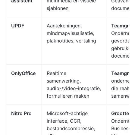
assistent
multimedia en visuele
Geavance
sjablonen
document
UPDF
Aantekeningen,
Teamgroot
mindmapvisualisatie,
Ondernem
plaknotities, vertaling
gevorder
gebruiker
document
OnlyOffice
Realtime
Teamgroot
samenwerking,
ondernemi
audio-/video-integratie,
die realti
formulieren maken
samenwer
Nitro Pro
Microsoft-achtige
Grootte v
interface, OCR,
Ondernem
bestandscompressie,
Business-