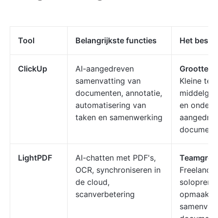
Tool
Belangrijkste functies
Het beste
ClickUp
AI-aangedreven
Grootte v
samenvatting van
Kleine tea
documenten, annotatie,
middelgro
automatisering van
en ondern
taken en samenwerking
aangedre
document
LightPDF
AI-chatten met PDF's,
Teamgroot
OCR, synchroniseren in
Freelancer
de cloud,
solopreneu
scanverbetering
opmaakcor
samenvatt