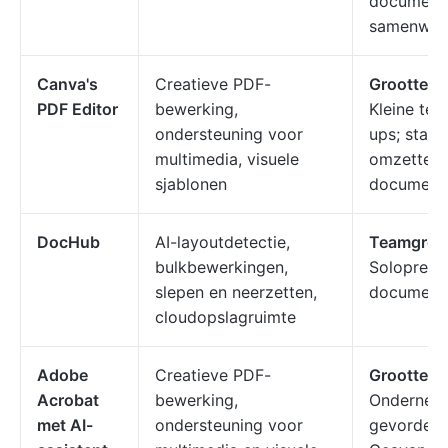
document
samenwerk
Canva's
Creatieve PDF-
Grootte v
PDF Editor
bewerking,
Kleine tea
ondersteuning voor
ups; stati
multimedia, visuele
omzetten i
sjablonen
document
DocHub
AI-layoutdetectie,
Teamgroot
bulkbewerkingen,
Solopreneu
slepen en neerzetten,
document
cloudopslagruimte
Adobe
Creatieve PDF-
Grootte v
Acrobat
bewerking,
Ondernem
met AI-
ondersteuning voor
gevorderd