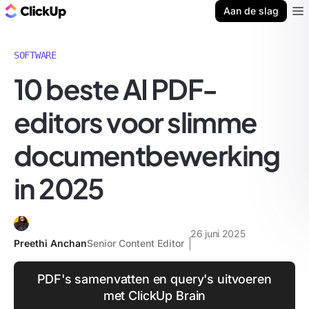
ClickUp Blog
Aan de slag
Ope
SOFTWARE
10 beste AI PDF-
editors voor slimme
documentbewerking
in 2025
26 juni 2025
Preethi Anchan
Senior Content Editor
PDF's samenvatten en query's uitvoeren
met ClickUp Brain