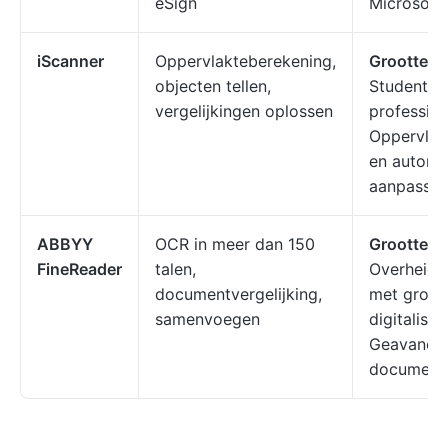
eSign
Microsoft
iScanner
Oppervlakteberekening,
Grootte v
objecten tellen,
Studenten
vergelijkingen oplossen
profession
Oppervlak
en automa
aanpasse
ABBYY
OCR in meer dan 150
Grootte v
FineReader
talen,
Overheid e
documentvergelijking,
met grote
samenvoegen
digitalise
Geavance
documentdi