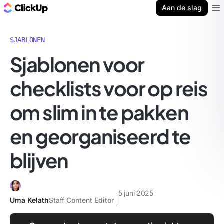
ClickUp Blog
Aan de slag
Ope
SJABLONEN
Sjablonen voor
checklists voor op reis
om slim in te pakken
en georganiseerd te
blijven
5 juni 2025
Uma Kelath
Staff Content Editor