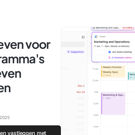
ieven voor
gramma's
even
en
 2025
en vastleggen met