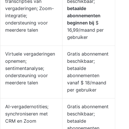
transcripties van
beschikbaar;
vergaderingen; Zoom-
betaalde
integratie;
abonnementen
ondersteuning voor
beginnen bij
$
meerdere talen
16,99/maand per
gebruiker
Virtuele vergaderingen
Gratis abonnement
opnemen;
beschikbaar;
sentimentanalyse;
betaalde
ondersteuning voor
abonnementen
meerdere talen
vanaf $ 18/maand
per gebruiker
AI-vergadernotities;
Gratis abonnement
synchroniseren met
beschikbaar;
CRM en Zoom
betaalde
abonnementen