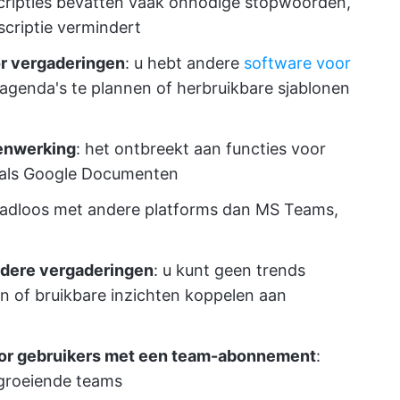
scripties bevatten vaak onnodige stopwoorden,
criptie vermindert
r vergaderingen
: u hebt andere
software voor
genda's te plannen of herbruikbare sjablonen
enwerking
: het ontbreekt aan functies voor
oals Google Documenten
naadloos met andere platforms dan MS Teams,
rdere vergaderingen
: u kunt geen trends
n of bruikbare inzichten koppelen aan
oor gebruikers met een team-abonnement
:
 groeiende teams