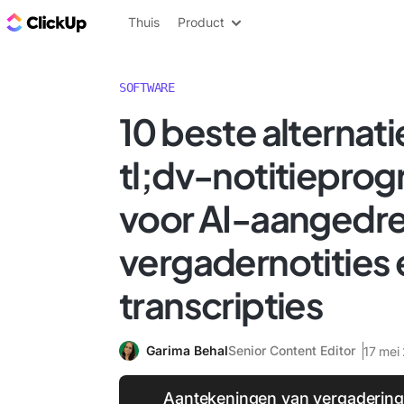
ClickUp Blog
Thuis
Product
SOFTWARE
10 beste alternat
tl;dv-notitiepro
voor AI-aangedr
vergadernotities 
transcripties
Garima Behal
Senior Content Editor
17 mei
Aantekeningen van vergadering