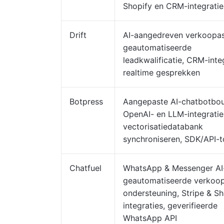
Shopify en CRM-integratie
Drift
AI-aangedreven verkoopas
geautomatiseerde
leadkwalificatie, CRM-integ
realtime gesprekken
Botpress
Aangepaste AI-chatbotbo
OpenAI- en LLM-integratie
vectorisatiedatabank
synchroniseren, SDK/API-
Chatfuel
WhatsApp & Messenger AI
geautomatiseerde verkoo
ondersteuning, Stripe & Sh
integraties, geverifieerde
WhatsApp API