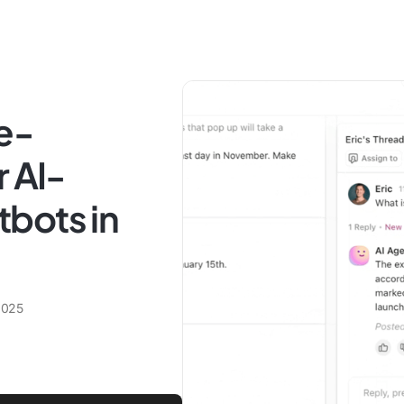
e-
r AI-
bots in
 2025