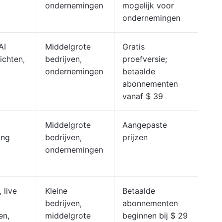
ondernemingen
mogelijk voor
ondernemingen
AI
Middelgrote
Gratis
ichten,
bedrijven,
proefversie;
ondernemingen
betaalde
abonnementen
vanaf $ 39
Middelgrote
Aangepaste
ing
bedrijven,
prijzen
ondernemingen
 live
Kleine
Betaalde
bedrijven,
abonnementen
en,
middelgrote
beginnen bij $ 29