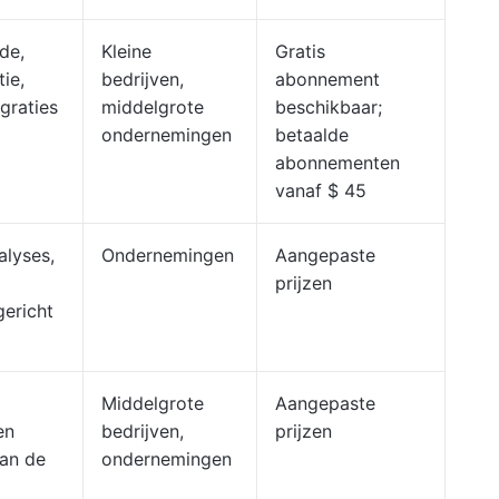
de,
Kleine
Gratis
ie,
bedrijven,
abonnement
graties
middelgrote
beschikbaar;
ondernemingen
betaalde
abonnementen
vanaf $ 45
alyses,
Ondernemingen
Aangepaste
prijzen
gericht
Middelgrote
Aangepaste
en
bedrijven,
prijzen
van de
ondernemingen