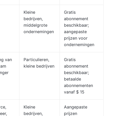
Kleine
Gratis
bedrijven,
abonnement
middelgrote
beschikbaar;
ondernemingen
aangepaste
prijzen voor
ondernemingen
ng van
Particulieren,
Gratis
gram
kleine bedrijven
abonnement
nger
beschikbaar;
betaalde
abonnementen
vanaf $ 15
ce,
Kleine
Aangepaste
eer,
bedrijven,
prijzen