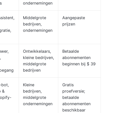
s
ondernemingen
sistent,
Middelgrote
Aangepaste
bedrijven,
prijzen
ratie,
ondernemingen
uwer,
Ontwikkelaars,
Betaalde
,
kleine bedrijven,
abonnementen
middelgrote
beginnen bij $ 39
toegang
bedrijven
-bot,
Kleine
Gratis
p &
bedrijven,
proefversie;
opify-
middelgrote
betaalde
ondernemingen
abonnementen
beschikbaar