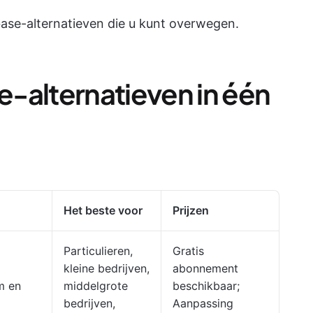
ase-alternatieven die u kunt overwegen.
-alternatieven in één
Het beste voor
Prijzen
Particulieren,
Gratis
kleine bedrijven,
abonnement
m en
middelgrote
beschikbaar;
bedrijven,
Aanpassing