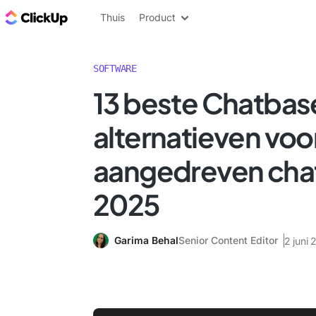
ClickUp Blog
Thuis
Product
SOFTWARE
13 beste Chatbas
alternatieven voo
aangedreven chat
2025
Garima Behal
Senior Content Editor
2 juni