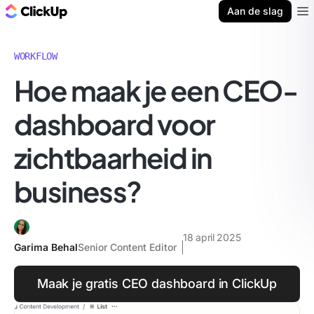
ClickUp Blog
Aan de slag
Ope
WORKFLOW
Hoe maak je een CEO-
dashboard voor
zichtbaarheid in
business?
18 april 2025
Garima Behal
Senior Content Editor
Maak je gratis CEO dashboard in ClickUp