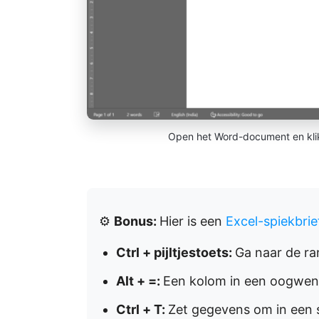
Open het Word-document en klik 
⚙️
Bonus:
Hier is een
Excel-spiekbrie
Ctrl + pijltjestoets:
Ga naar de r
Alt + =:
Een kolom in een oogwen
Ctrl + T:
Zet gegevens om in een s