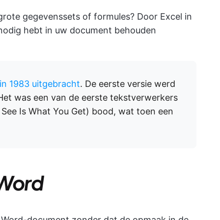
grote gegevenssets of formules? Door Excel in
e u nodig hebt in uw document behouden
in 1983 uitgebracht
. De eerste versie werd
et was een van de eerste tekstverwerkers
ee Is What You Get) bood, wat toen een
 Word
en Word-document zonder dat de opmaak in de