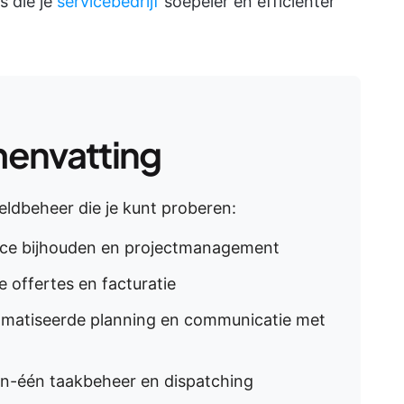
 die je
servicebedrijf
soepeler en efficiënter
envatting
veldbeheer die je kunt proberen:
rvice bijhouden en projectmanagement
 offertes en facturatie
omatiseerde planning en communicatie met
-in-één taakbeheer en dispatching