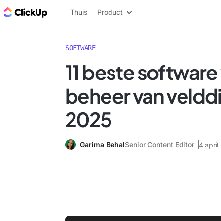
ClickUp Blog
Thuis
Product
SOFTWARE
11 beste software
beheer van velddi
2025
Garima Behal
Senior Content Editor
4 april