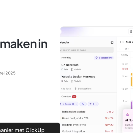
maken in
mei 2025
anier met ClickUp