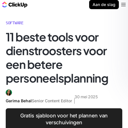
ClickUp Blog
Aan de slag
Ope
SOFTWARE
11 beste tools voor
dienstroosters voor
een betere
personeelsplanning
30 mei 2025
Garima Behal
Senior Content Editor
Gratis sjabloon voor het plannen van
verschuivingen