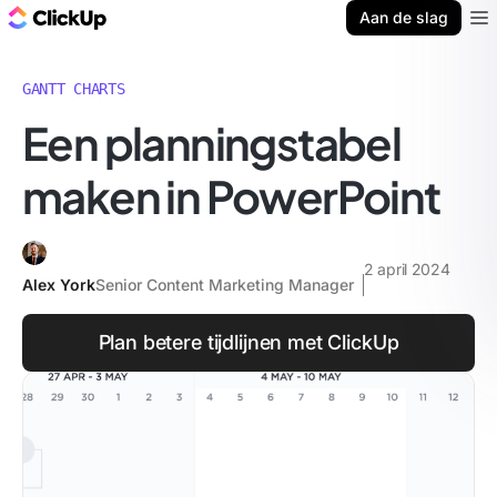
ClickUp Blog
Aan de slag
Ope
GANTT CHARTS
Een planningstabel
maken in PowerPoint
2 april 2024
Alex York
Senior Content Marketing Manager
Plan betere tijdlijnen met ClickUp