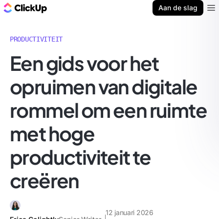
ClickUp Blog
Aan de slag
Ope
PRODUCTIVITEIT
Een gids voor het
opruimen van digitale
rommel om een ruimte
met hoge
productiviteit te
creëren
12 januari 2026