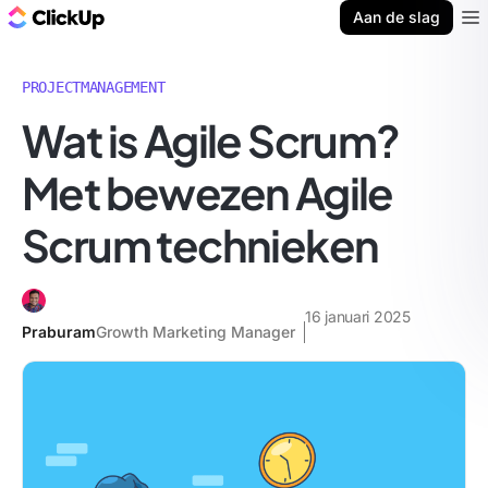
ClickUp Blog
Aan de slag
Ope
PROJECTMANAGEMENT
Wat is Agile Scrum?
Met bewezen Agile
Scrum technieken
16 januari 2025
Praburam
Growth Marketing Manager