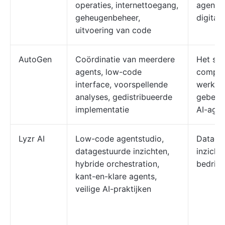
operaties, internettoegang,
agent-o
geheugenbeheer,
digitaa
uitvoering van code
AutoGen
Coördinatie van meerdere
Het str
agents, low-code
comple
interface, voorspellende
werkst
analyses, gedistribueerde
gebeur
implementatie
AI-age
Lyzr AI
Low-code agentstudio,
Datage
datagestuurde inzichten,
inzicht
hybride orchestration,
bedrijf
kant-en-klare agents,
veilige AI-praktijken