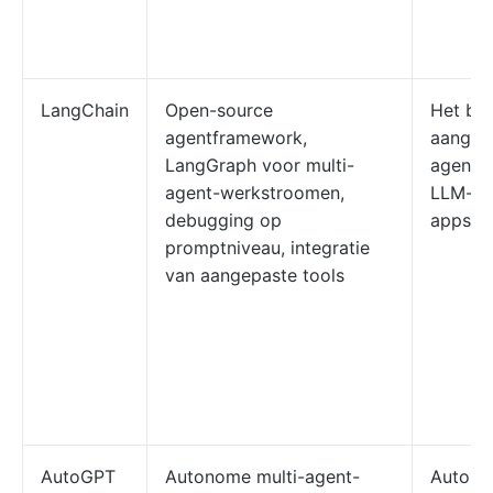
LangChain
Open-source
Het bo
agentframework,
aangep
LangGraph voor multi-
agentf
agent-werkstroomen,
LLM-aa
debugging op
apps
promptniveau, integratie
van aangepaste tools
AutoGPT
Autonome multi-agent-
Autono