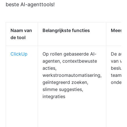
beste AI-agenttools!
Naam van
Belangrijkste functies
Meest 
de tool
ClickUp
Op rollen gebaseerde AI-
De aut
agenten, contextbewuste
van we
acties,
besluit
werkstroomautomatisering,
teams 
geïntegreerd zoeken,
ondern
slimme suggesties,
integraties