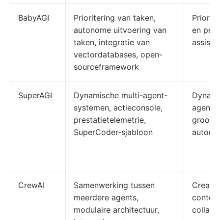
BabyAGI
Prioritering van taken,
Priorit
autonome uitvoering van
en pers
taken, integratie van
assiste
vectordatabases, open-
sourceframework
SuperAGI
Dynamische multi-agent-
Dynami
systemen, actieconsole,
agent-
prestatietelemetrie,
grootsc
SuperCoder-sjabloon
automat
CrewAI
Samenwerking tussen
Creatie
meerdere agents,
content
modulaire architectuur,
collabo