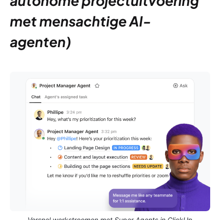
autonome projectuitvoering
met mensachtige AI-
agenten)
Versnel werkstroomen met Super Agents in ClickUp