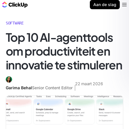
ClickUp Blog
Aan de slag
Ope
SOFTWARE
Top 10 AI-agenttools
om productiviteit en
innovatie te stimuleren
22 maart 2026
Garima Behal
Senior Content Editor