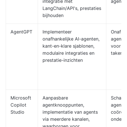
integratie met
agents
LangChain/API's, prestaties
bijhouden
AgentGPT
Implementeer
Onafhan
onafhankelijke AI-agenten,
agenten
kant-en-klare sjablonen,
voor ve
modulaire integraties en
taken
prestatie-inzichten
Microsoft
Aanpasbare
Schaalb
Copilot
agentknooppunten,
agente
Studio
implementatie van agents
coördin
via meerdere kanalen,
ondern
waarborgen voor