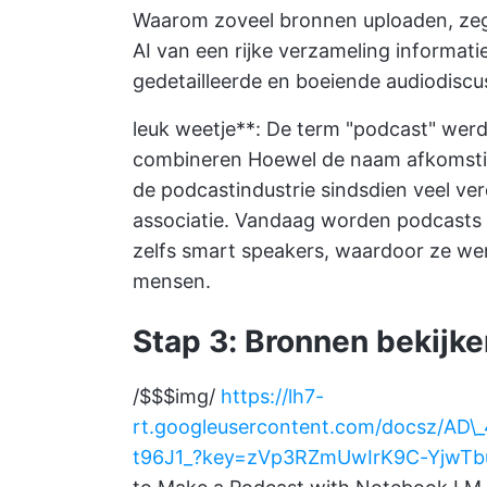
Waarom zoveel bronnen uploaden, zeg je
AI van een rijke verzameling informatie
gedetailleerde en boeiende audiodiscu
leuk weetje**: De term "podcast" werd
combineren Hoewel de naam afkomstig 
de podcastindustrie sindsdien veel ve
associatie. Vandaag worden podcast
zelfs smart speakers, waardoor ze were
mensen.
Stap 3: Bronnen bekijke
/$$$img/
https://lh7-
rt.googleusercontent.com/docsz/
t96J1_?key=zVp3RZmUwIrK9C-YjwTb