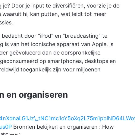
? Door je input te diversifiëren, voorzie je de
 waaruit hij kan putten, wat leidt tot meer
ssies.
 bedacht door "iPod" en "broadcasting" te
is van het iconische apparaat van Apple, is
rder geëvolueerd dan de oorspronkelijke
s geconsumeerd op smartphones, desktops en
ldwijd toegankelijk zijn voor miljoenen
n en organiseren
AD\_4nXdnaLG1Jz\_tNC1mc1oY5oXq2L75m1poiND64
us0P
Bronnen bekijken en organiseren : How