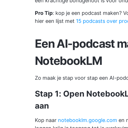
een krachtige bondgenoot is voor ond
Pro Tip
: kop je een podcast maken? Vo
hier een lijst met
15 podcasts over prod
Een AI-podcast m
NotebookLM
Zo maak je stap voor stap een AI-po
Stap 1: Open NotebookL
aan
Kop naar
notebooklm.google.com
en m