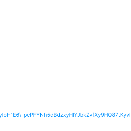
LWoyIoH1E6\_pcPFYNh5dBdzxyHlYJbkZvfXy9HQ87tK