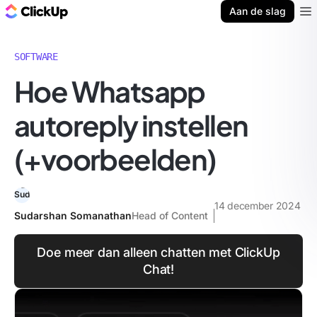
ClickUp Blog
Aan de slag
Ope
SOFTWARE
Hoe Whatsapp
autoreply instellen
(+voorbeelden)
14 december 2024
Sudarshan Somanathan
Head of Content
Doe meer dan alleen chatten met ClickUp
Chat!