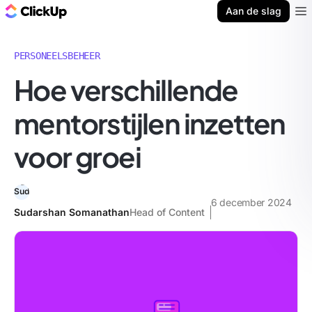
ClickUp Blog
Aan de slag
Ope
PERSONEELSBEHEER
Hoe verschillende
mentorstijlen inzetten
voor groei
6 december 2024
Sudarshan Somanathan
Head of Content