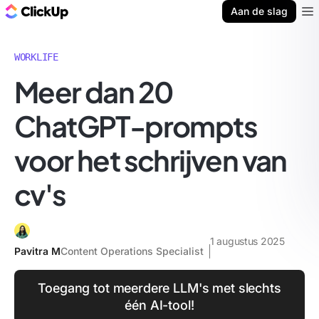
ClickUp Blog
Aan de slag
Ope
WORKLIFE
Meer dan 20
ChatGPT-prompts
voor het schrijven van
cv's
1 augustus 2025
Pavitra M
Content Operations Specialist
Toegang tot meerdere LLM's met slechts
één AI-tool!