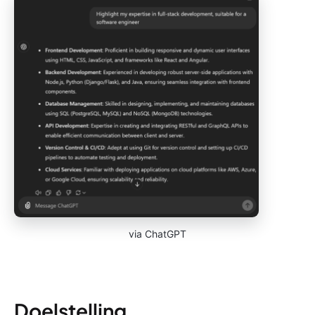
via ChatGPT
Doelstelling