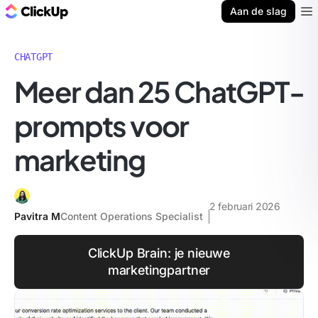
ClickUp Blog
Aan de slag
Ope
CHATGPT
Meer dan 25 ChatGPT-
prompts voor
marketing
2 februari 2026
Pavitra M
Content Operations Specialist
ClickUp Brain: je nieuwe
marketingpartner