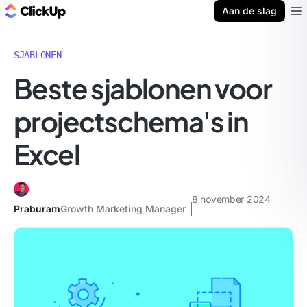
ClickUp Blog
Aan de slag
Ope
SJABLONEN
Beste sjablonen voor
projectschema's in
Excel
8 november 2024
Praburam
Growth Marketing Manager