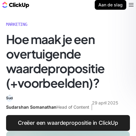
ClickUp Blog
Aan de slag
Ope
MARKETING
Hoe maak je een
overtuigende
waardepropositie
(+voorbeelden)?
29 april 2025
Sudarshan Somanathan
Head of Content
Creëer een waardepropositie in ClickUp