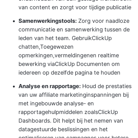
van content en zorgt voor tijdige publicatie
Samenwerkingstools:
Zorg voor naadloze
communicatie en samenwerking tussen de
leden van het team. Gebruik
ClickUp
chatten
,
Toegewezen
opmerkingen
,
vermeldingen
en realtime
bewerking via
ClickUp Documenten
om
iedereen op dezelfde pagina te houden
Analyse en rapportage:
Houd de prestaties
van uw affiliate marketinginspanningen bij
met ingebouwde analyse- en
rapportagehulpmiddelen zoals
ClickUp
Dashboards
. Dit helpt bij het nemen van
datagestuurde beslissingen en het
optimaliseren van campagnes voor betere