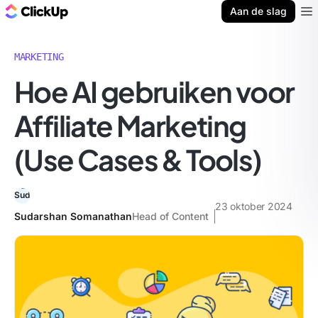
ClickUp Blog
Aan de slag
Ope
MARKETING
Hoe AI gebruiken voor
Affiliate Marketing
(Use Cases & Tools)
23 oktober 2024
Sudarshan Somanathan
Head of Content