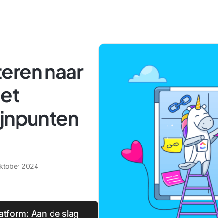
eren naar
met
ijnpunten
oktober 2024
atform: Aan de slag