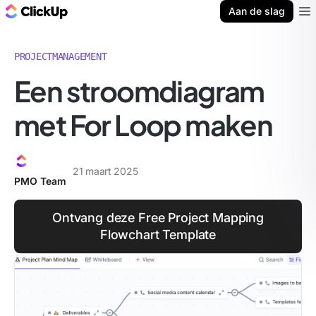
ClickUp Blog
Aan de slag
Ope
PROJECTMANAGEMENT
Een stroomdiagram
met For Loop maken
21 maart 2025
PMO Team
Ontvang deze Free Project Mapping
Flowchart Template