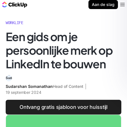
ClickUp Blog
Aan de slag
Ope
WORKLIFE
Een gids om je
persoonlijke merk op
LinkedIn te bouwen
Sudarshan Somanathan
Head of Content
19 september 2024
Ontvang gratis sjabloon voor huisstijl