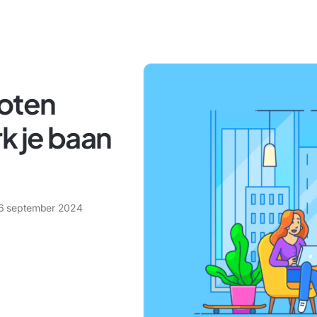
loten
k je baan
6 september 2024