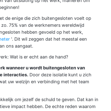
n van uitsluiting op het werk, manieren om
beginnen!
iet de enige die zich buitengesloten voelt op
wel zo. 75% van de werknemers wereldwijd
tengesloten hebben gevoeld op het werk,
meter
'. Dit wil zeggen dat het meestal een
van ons aangaat.
werk: Wat is er echt aan de hand?
erk wanneer u wordt buitengesloten van
e interacties.
Door deze isolatie kunt u zich
at uw welzijn en verbinding met het team
akkelijk om jezelf de schuld te geven. Dat kan in
atieve impact hebben. De echte reden waarom