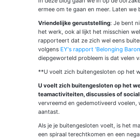
In deze blog gaan we in op de oorzake
ermee om te gaan en meer. Laten we 
Vriendelijke geruststelling
: Je bent n
het werk, ook al lijkt het misschien 
rapporteert dat ze zich wel eens bui
volgens
EY's rapport 'Belonging Baro
diepgeworteld probleem is dat velen 
**U voelt zich buitengesloten op het 
U voelt zich buitengesloten op het w
teamactiviteiten, discussies of social
vervreemd en gedemotiveerd voelen, w
aantast.
Als je je buitengesloten voelt, is het m
een spiraal terechtkomen en een neg