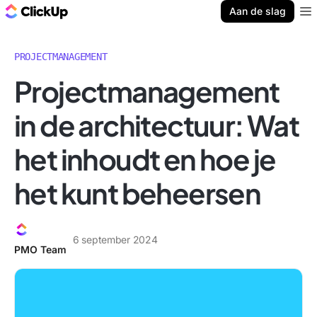
ClickUp Blog
Aan de slag
Ope
PROJECTMANAGEMENT
Projectmanagement
in de architectuur: Wat
het inhoudt en hoe je
het kunt beheersen
6 september 2024
PMO Team