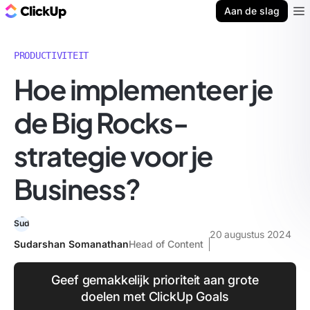
ClickUp Blog
Aan de slag
Ope
PRODUCTIVITEIT
Hoe implementeer je
de Big Rocks-
strategie voor je
Business?
20 augustus 2024
Sudarshan Somanathan
Head of Content
Geef gemakkelijk prioriteit aan grote
doelen met ClickUp Goals