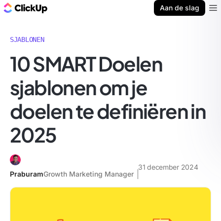
ClickUp Blog
Aan de slag
Ope
SJABLONEN
10 SMART Doelen
sjablonen om je
doelen te definiëren in
2025
31 december 2024
Praburam
Growth Marketing Manager