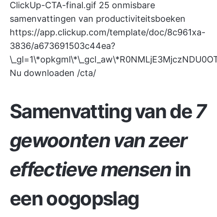
ClickUp-CTA-final.gif
25 onmisbare
samenvattingen van productiviteitsboeken
https://app.clickup.com/template/doc/8c961xa-
3836/a673691503c44ea?
\_gl=1\*opkgml\*\_gcl_aw\*R0NMLjE3MjczN
Nu downloaden /cta/
Samenvatting van de
7
gewoonten van zeer
effectieve mensen
in
een oogopslag