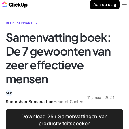
ClickUp Blog
Aan de slag
Ope
BOOK SUMMARIES
Samenvatting boek:
De 7 gewoonten van
zeer effectieve
mensen
11 januari 2024
Sudarshan Somanathan
Head of Content
Download 25+ Samenvattingen van
productiviteitsboeken