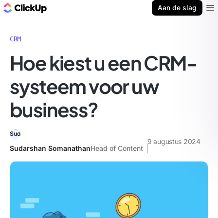
ClickUp Blog
Aan de slag
Ope
CRM
Hoe kiest u een CRM-
systeem voor uw
business?
9 augustus 2024
Sudarshan Somanathan
Head of Content