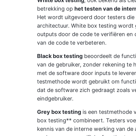
White box testing
, ook bekend als cle
betrekking op
het testen van de inter
Het wordt uitgevoerd door testers die
architectuur. White box testing wordt
outputs door de code te verifiëren en
van de code te verbeteren.
Black box testing
beoordeelt de functi
van de gebruiker, zonder rekening te 
met de software door inputs te levere
testmethode wordt gebruikt om functio
dat de software zich gedraagt zoals v
eindgebruiker.
Grey box testing
is een testmethode v
box testing** combineert. Testers voer
kennis van de interne werking van de 