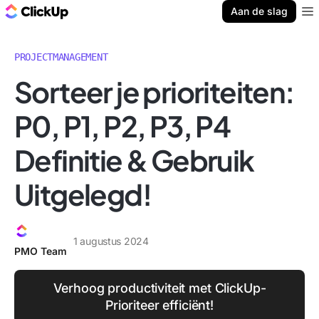
ClickUp Blog
Aan de slag
Ope
PROJECTMANAGEMENT
Sorteer je prioriteiten:
P0, P1, P2, P3, P4
Definitie & Gebruik
Uitgelegd!
1 augustus 2024
PMO Team
Verhoog productiviteit met ClickUp-
Prioriteer efficiënt!