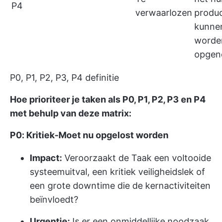
P4
verwaarlozen
produ
kunne
worde
opge
P0, P1, P2, P3, P4 definitie
Hoe prioriteer je taken als P0, P1, P2, P3 en P4
met behulp van deze matrix:
P0: Kritiek-Moet nu opgelost worden
Impact:
Veroorzaakt de Taak een voltooide
systeemuitval, een kritiek veiligheidslek of
een grote downtime die de kernactiviteiten
beïnvloedt?
Urgentie:
Is er een onmiddellijke noodzaak