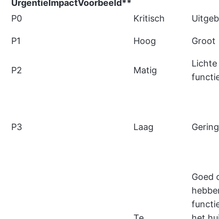
Urgentie
Impact
Voorbeeld**
P0
Kritisch
Uitgeb
P1
Hoog
Groot
Lichte
P2
Matig
functi
P3
Laag
Gering
Goed 
hebbe
functie
Te
het hu