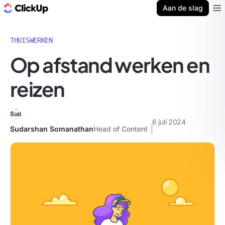
ClickUp Blog
Aan de slag
Ope
THUISWERKEN
Op afstand werken en
reizen
6 juli 2024
Sudarshan Somanathan
Head of Content