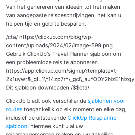
Van het genereren van ideeën tot het maken
van aangepaste reisbeschrijvingen, het kan u
helpen tijd en geld te besparen.
/cta/
https://clickup.com/blog/wp-
content/uploads/2024/02/image-599.png
Gebruik ClickUp's Travel Planner sjabloon om
een probleemloze reis te abonneren
https://app.clickup.com/signup?template=t-
2x1uywr&_gl=1\*14zp7r*\_gcl\_au*ODY2NzE1Nz
Dit sjabloon downloaden /$$cta/
ClickUp biedt ook verschillende
sjablonen voor
routes
toegankelijk op elk moment en elke dag,
inclusief de uitstekende
ClickUp Reisplanner
sjabloon,
hiermee kunt u al uw
reisarrangementen maken en uw zakelijke