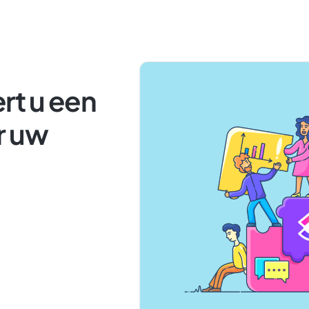
rt u een
r uw