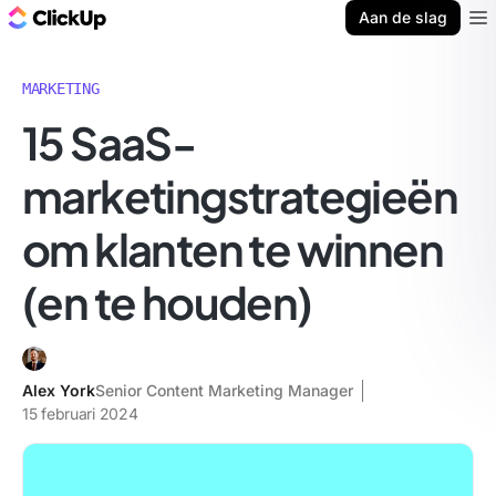
ClickUp Blog
Aan de slag
Ope
MARKETING
15 SaaS-
marketingstrategieën
om klanten te winnen
(en te houden)
Alex York
Senior Content Marketing Manager
15 februari 2024