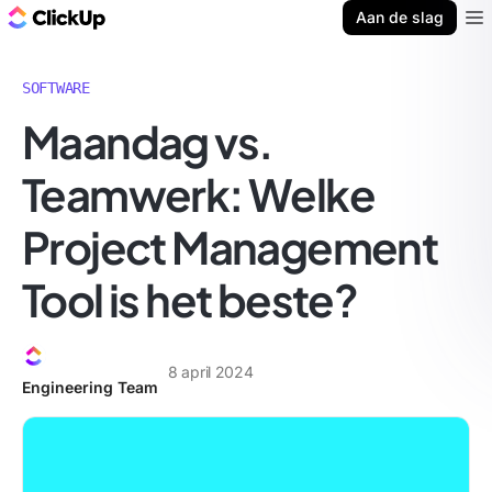
ClickUp Blog
Aan de slag
Ope
SOFTWARE
Maandag vs.
Teamwerk: Welke
Project Management
Tool is het beste?
8 april 2024
Engineering Team