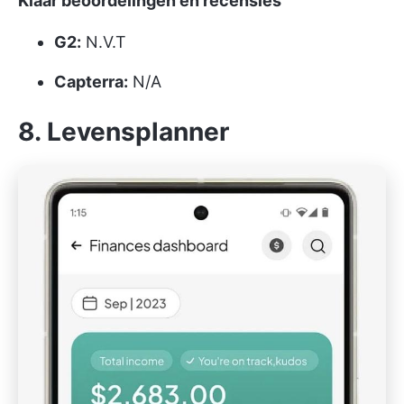
Klaar beoordelingen en recensies
G2:
N.V.T
Capterra:
N/A
8. Levensplanner