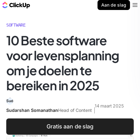
ClickUp Blog
Aan de slag
Ope
SOFTWARE
10 Beste software
voor levensplanning
om je doelen te
bereiken in 2025
14 maart 2025
Sudarshan Somanathan
Head of Content
Gratis aan de slag