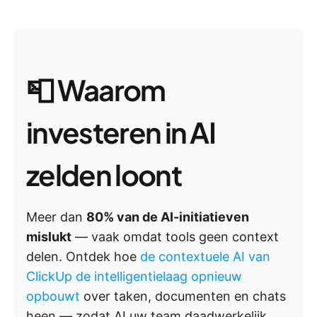
📮
Waarom
investeren in AI
zelden loont
Meer dan
80% van de AI-initiatieven
mislukt
— vaak omdat tools geen context
delen. Ontdek hoe
de contextuele AI van
ClickUp de intelligentielaag opnieuw
opbouwt
over taken, documenten en chats
heen — zodat AI uw team daadwerkelijk