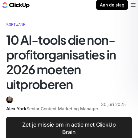
ClickUp Blog
Aan de slag
Ope
SOFTWARE
10 AI-tools die non-
profitorganisaties in
2026 moeten
uitproberen
30 juni 2025
Alex York
Senior Content Marketing Manager
Zet je missie om in actie met ClickUp
Brain