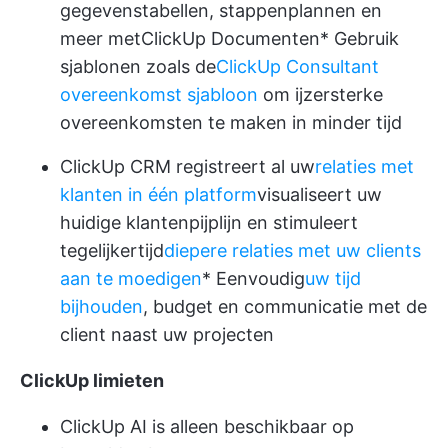
gegevenstabellen, stappenplannen en
meer met
ClickUp Documenten
* Gebruik
sjablonen zoals de
ClickUp Consultant
overeenkomst sjabloon
om ijzersterke
overeenkomsten te maken in minder tijd
ClickUp CRM
registreert al uw
relaties met
klanten in één platform
visualiseert uw
huidige klantenpijplijn en stimuleert
tegelijkertijd
diepere relaties met uw clients
aan te moedigen
* Eenvoudig
uw tijd
bijhouden
, budget en communicatie met de
client naast uw projecten
ClickUp limieten
ClickUp AI is alleen beschikbaar op