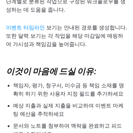
단계별로 분류된 작업으로 구성된 워크플로우를 생
성하는 데 도움을 줍니다.
이벤트 타임라인
보기는 안내된 경로를 생성합니다.
또한 달력 보기는 각 작업을 해당 마감일에 매핑하
여 가시성과 책임감을 높여줍니다.
이것이 마음에 드실 이유:
책임자, 평가, 청구서, 미수금 등 책임 소재를 명
확히 하기 위한 사용자 지정 필드를 추가하세요
예상 지출과 실제 지출을 비교하여 이벤트 마케
팅 예산을 추적하세요
문서와 노트를 첨부하여 맥락을 완료하고 피드