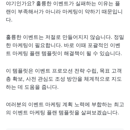
야기인가요? 훌륭한 이벤트가 실패하는 이유는 플
랜이 부족해서가 아니라 마케팅이 약하기 때문입니
다.
훌륭한 이벤트는 저절로 만들어지지 않습니다. 정밀
한 마케팅이 필요합니다. 바로 이때 포괄적인 이벤
트 마케팅 플랜 템플릿이 해결책이 될 수 있습니다.
이 템플릿은 이벤트 프로모션 전략 수립, 목표 고객
층 확보, 사전 관심도 조성 방안을 체계적으로 지도
하는 데 도움을 줍니다.
여러분의 이벤트 마케팅 계획 노력에 부합하는 최고
의 이벤트 마케팅 플랜 템플릿을 살펴보겠습니다.