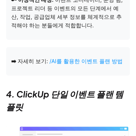
프로젝트 리더 등 이벤트의 모든 단계에서 예
산, 작업, 공급업체 세부 정보를 체계적으로 추
적해야 하는 분들에게 적합합니다.
➡️
자세히 보기:
/AI를 활용한 이벤트 플랜 방법
4. ClickUp 단일 이벤트 플랜 템
플릿