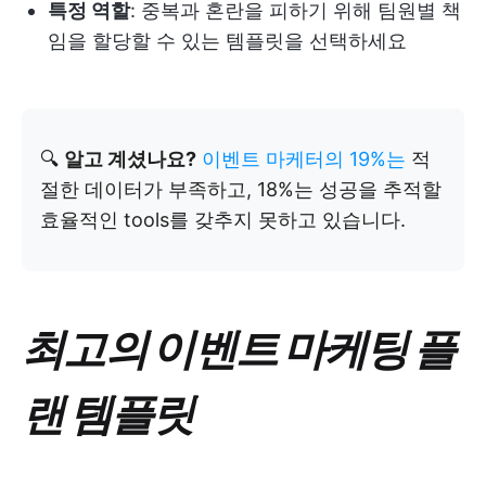
특정 역할
: 중복과 혼란을 피하기 위해 팀원별 책
임을 할당할 수 있는 템플릿을 선택하세요
🔍
알고 계셨나요?
이벤트 마케터의 19%는
적
절한 데이터가 부족하고, 18%는 성공을 추적할
효율적인 tools를 갖추지 못하고 있습니다.
최고의 이벤트 마케팅 플
랜 템플릿