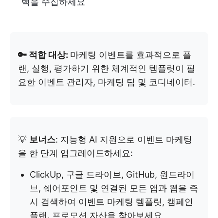
백을 수집하세요
🔑 적합 대상:
마케팅 이벤트를 효과적으로 플
랜, 실행, 평가하기 위한 체계적인 템플릿이 필
요한 이벤트 관리자, 마케팅 팀 및 코디네이터.
💡
보너스
: 지능형 AI 지원으로 이벤트 마케팅
을 한 단계 업그레이드하세요:
ClickUp, 구글 드라이브, GitHub, 원드라이
브, 쉐어포인트 및 연결된 모든 앱과 웹을 즉
시 검색하여 이벤트 마케팅 템플릿, 캠페인
플랜, 프로모션 자산을 찾아보세요