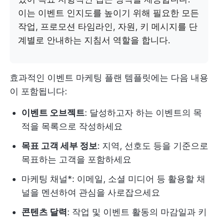
이는 이벤트 인지도를 높이기 위해 필요한 모든
작업, 프로모션 타임라인, 자원, 키 메시지를 단
계별로 안내하는 지침서 역할을 합니다.
효과적인 이벤트 마케팅 플랜 템플릿에는 다음 내용
이 포함됩니다:
이벤트 오브젝트
: 달성하고자 하는 이벤트의 목
적을 목록으로 작성하세요
목표 고객 세부 정보
: 지역, 선호도 등을 기준으로
목표하는 고객을 포함하세요
마케팅 채널*: 이메일, 소셜 미디어 등 활용할 채
널을 멘션하여 관심을 사로잡으세요
콘텐츠 달력
: 작업 및 이벤트 활동의 마감일과 키