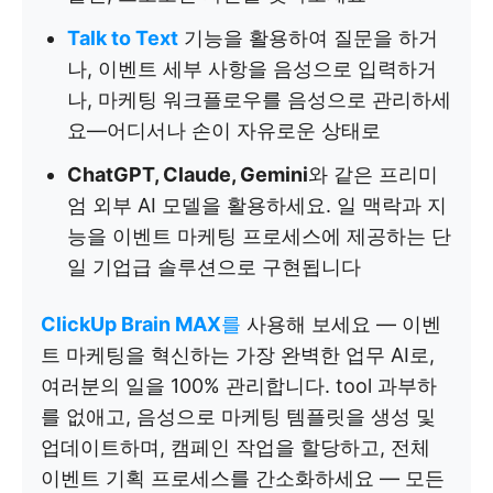
Talk to Text
기능을 활용하여 질문을 하거
나, 이벤트 세부 사항을 음성으로 입력하거
나, 마케팅 워크플로우를 음성으로 관리하세
요—어디서나 손이 자유로운 상태로
ChatGPT, Claude, Gemini
와 같은 프리미
엄 외부 AI 모델을 활용하세요. 일 맥락과 지
능을 이벤트 마케팅 프로세스에 제공하는 단
일 기업급 솔루션으로 구현됩니다
ClickUp Brain MAX
를
사용해 보세요 — 이벤
트 마케팅을 혁신하는 가장 완벽한 업무 AI로,
여러분의 일을 100% 관리합니다. tool 과부하
를 없애고, 음성으로 마케팅 템플릿을 생성 및
업데이트하며, 캠페인 작업을 할당하고, 전체
이벤트 기획 프로세스를 간소화하세요 — 모든