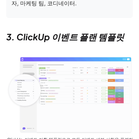
자, 마케팅 팀, 코디네이터.
3. ClickUp 이벤트 플랜 템플릿