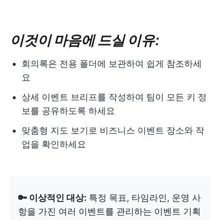
이것이 마음에 드실 이유:
회의록은 전용 폴더에 보관하여 쉽게 참조하세
요
상세 이벤트 브리프를 작성하여 팀이 모든 키 정
보를 공유하도록 하세요
맞춤형 지도 보기로 비즈니스 이벤트 장소와 작
업을 확인하세요
🔑 이상적인 대상:
특정 목표, 타임라인, 운영 사
항을 가진 여러 이벤트를 관리하는 이벤트 기획