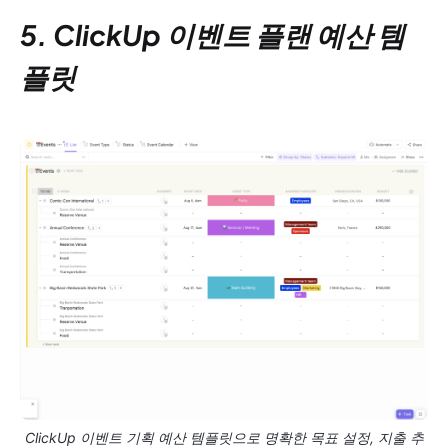
5. ClickUp 이벤트 플랜 예산 템
플릿
ClickUp 이벤트 기획 예산 템플릿으로 명확한 목표 설정, 지출 추