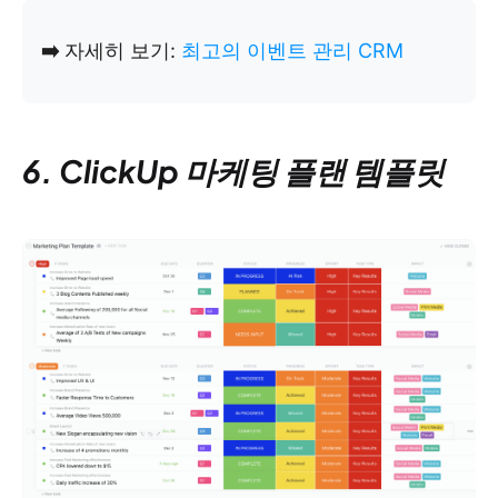
➡️
자세히 보기:
최고의 이벤트 관리 CRM
6. ClickUp 마케팅 플랜 템플릿