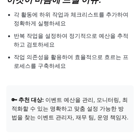
각 활동에 하위 작업과 체크리스트를 추가하여
정확하게 실행하세요
반복 작업을 설정하여 정기적으로 예산을 추적
하고 검토하세요
작업 의존성을 활용하여 효율적으로 흐르는 프
로세스를 구축하세요
🔑 추천 대상:
이벤트 예산을 관리, 모니터링, 최
적화할 수 있는 명확하고 맞춤 설정 가능한 방
법을 찾는 이벤트 관리자, 재무 팀, 운영 책임자.