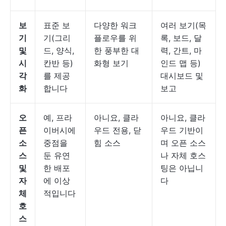
보
표준 보
다양한 워크
여러 보기(목
기
기(그리
플로우를 위
록, 보드, 달
및
드, 양식,
한 풍부한 대
력, 간트, 마
시
칸반 등)
화형 보기
인드 맵 등)
각
를 제공
대시보드 및
화
합니다
보고
오
예, 프라
아니요, 클라
아니요, 클라
픈
이버시에
우드 전용, 닫
우드 기반이
소
중점을
힘 소스
며 오픈 소스
스
둔 유연
나 자체 호스
및
한 배포
팅은 아닙니
자
에 이상
다
체
적입니다
호
스