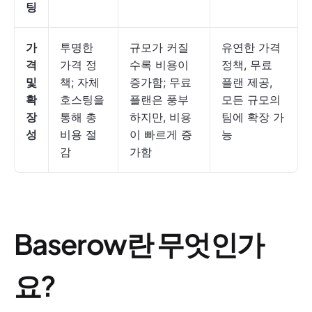
팅
가
투명한
규모가 커질
유연한 가격
격
가격 정
수록 비용이
정책, 무료
및
책; 자체
증가함; 무료
플랜 제공,
확
호스팅을
플랜은 풍부
모든 규모의
장
통해 총
하지만, 비용
팀에 확장 가
성
비용 절
이 빠르게 증
능
감
가함
Baserow란 무엇인가
요?