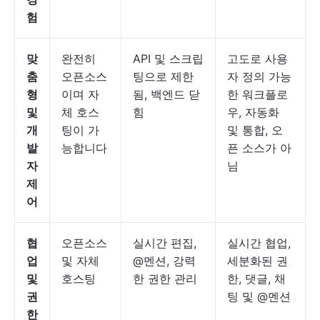
험
맞
완전히
API 및 스크립
고도로 사용
춤
오픈소스
팅으로 제한
자 정의 가능
형
이며 자
됨, 백엔드 닫
한 워크플로
및
체 호스
힘
우, 자동화
개
팅이 가
및 통합, 오
발
능합니다
픈 소스가 아
자
님
제
어
협
오픈소스
실시간 편집,
실시간 협업,
업
및 자체
@멘션, 강력
세분화된 권
및
호스팅
한 권한 관리
한, 댓글, 채
권
팅 및 @멘션
한