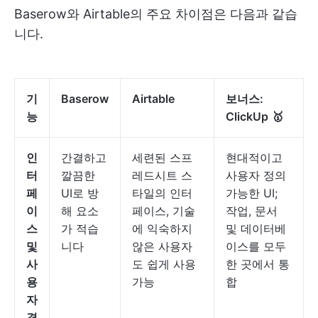
Baserow와 Airtable의 주요 차이점은 다음과 같습
니다.
기
Baserow
Airtable
보너스:
능
ClickUp
🥇
인
간결하고
세련된 스프
현대적이고
터
깔끔한
레드시트 스
사용자 정의
페
UI로 방
타일의 인터
가능한 UI;
이
해 요소
페이스, 기술
작업, 문서
스
가 적습
에 익숙하지
및 데이터베
및
니다
않은 사용자
이스를 모두
사
도 쉽게 사용
한 곳에서 통
용
가능
합
자
경