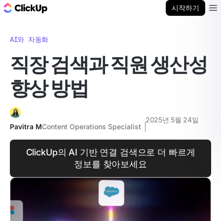
ClickUp 블로그
시작하기
Ope
AI와 자동화
직장 검색과 직원 생산성
향상 방법
2025년 5월 24일
Pavitra M
Content Operations Specialist
ClickUp의 AI 기반 연결 검색으로 더 빠르게
정보를 찾아보세요